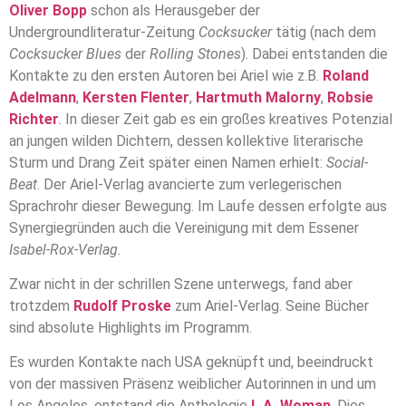
Oliver Bopp
schon als Herausgeber der
Undergroundliteratur-Zeitung
Cocksucker
tätig (nach dem
Cocksucker Blues
der
Rolling Stones
). Dabei entstanden die
Kontakte zu den ersten Autoren bei Ariel wie z.B.
Roland
Adelmann
,
Kersten Flenter
,
Hartmuth Malorny
,
Robsie
Richter
. In dieser Zeit gab es ein großes kreatives Potenzial
an jungen wilden Dichtern, dessen kollektive literarische
Sturm und Drang Zeit später einen Namen erhielt:
Social-
Beat
. Der Ariel-Verlag avancierte zum verlegerischen
Sprachrohr dieser Bewegung. Im Laufe dessen erfolgte aus
Synergiegründen auch die Vereinigung mit dem Essener
Isabel-Rox-Verlag
.
Zwar nicht in der schrillen Szene unterwegs, fand aber
trotzdem
Rudolf Proske
zum Ariel-Verlag. Seine Bücher
sind absolute Highlights im Programm.
Es wurden Kontakte nach USA geknüpft und, beeindruckt
von der massiven Präsenz weiblicher Autorinnen in und um
Los Angeles, entstand die Anthologie
L.A. Woman
. Dies