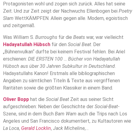
Protagonisten wohl und zogen sich zurück. Alles hat seine
Zeit. Und zur Zeit zeigt der Nachwuchs Ellenbogen bei
Poetry
Slam
WettKÄMPFEN. Allein gegen alle. Modern, egoistisch
und zeitgemäß.
Was
William
S.
Burroughs
für die
Beats
war, war vielleicht
Hadayatullah Hübsch
für den
Social Beat
. Der
„Bühnenvulkan“ durfte bei keinem Festival fehlen. Bei Ariel
erschienen:
DIE ERSTEN 100 … Bücher von Hadayatullah
Hübsch aus über 30 Jahren Subkultur in Deutschland
.
Hadayatullahs Kanon! Erstmals alle bibliographischen
Angaben zu sämtlichen Titeln & Texte aus vergriffenen
Raritäten sowie die größten Klassiker in einem Band.
Oliver Bopp
hat die
Social Beat
Zeit aus seiner Sicht
aufgeschrieben: Neben der Geschichte der
Social-Beat
-
Szene, sind in dem Buch
Bam Wam
auch die Trips nach Los
Angeles und San Francisco dokumentiert, zu Kultautoren wie
La Loca
,
Gerald Locklin
,
Jack Micheline
,…